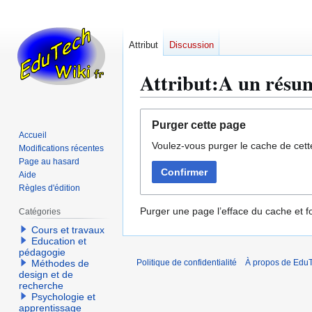
Attribut
Discussion
Attribut:A un résu
Aller
Aller
Purger cette page
à
à
Accueil
Voulez-vous purger le cache de cett
la
la
Modifications récentes
navigation
recherche
Page au hasard
Confirmer
Aide
Règles d'édition
Purger une page l’efface du cache et fo
Catégories
Cours et travaux
Education et
pédagogie
Méthodes de
Politique de confidentialité
À propos de EduT
design et de
recherche
Psychologie et
apprentissage