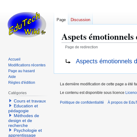
Page
Discussion
Aspets émotionnels 
Page de redirection
Aller
Aller
Rediriger vers :
Accueil
Aspects émotionnels d
à
à
Modifications récentes
la
la
Page au hasard
Aide
navigation
recherche
Règles d'édition
La dernière modification de cette page a été f
Le contenu est disponible sous licence
Licen
Catégories
Cours et travaux
Politique de confidentialité
À propos de EduT
Education et
pédagogie
Méthodes de
design et de
recherche
Psychologie et
apprentissage