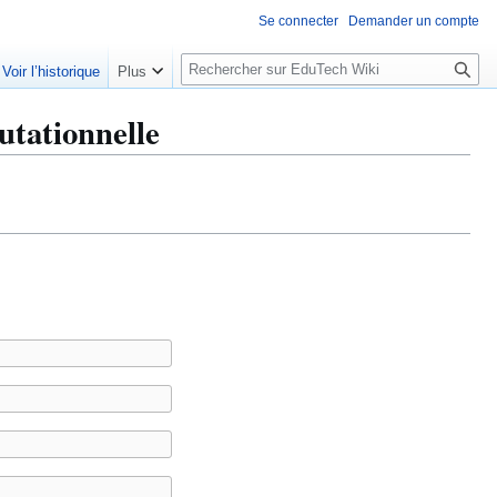
Se connecter
Demander un compte
R
Voir l’historique
Plus
e
c
utationnelle
h
e
r
c
h
e
r