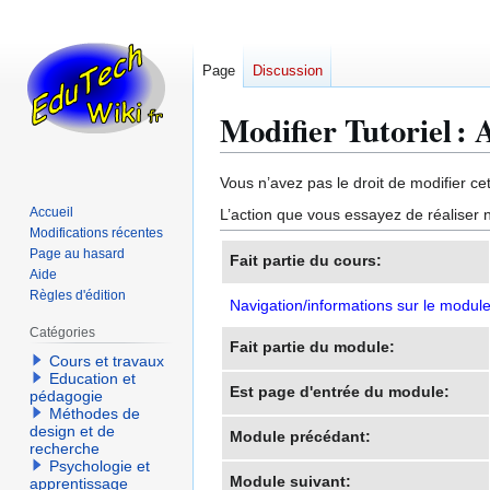
Page
Discussion
Modifier Tutoriel : 
Aller
Aller
Vous n’avez pas le droit de modifier cet
à
à
Accueil
L’action que vous essayez de réaliser n
la
la
Modifications récentes
navigation
recherche
Page au hasard
Fait partie du cours:
Aide
Règles d'édition
Navigation/informations sur le modul
Catégories
Fait partie du module:
Cours et travaux
Education et
Est page d'entrée du module:
pédagogie
Méthodes de
design et de
Module précédant:
recherche
Psychologie et
Module suivant:
apprentissage