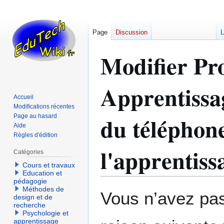
Page
Discussion
L
Modifier Pro
Apprentissag
Accueil
Modifications récentes
du téléphon
Page au hasard
Aide
Règles d'édition
l'apprentiss
Catégories
Cours et travaux
Education et
pédagogie
Méthodes de
Aller
Aller
Vous n’avez pas 
design et de
à
à
recherche
la
la
Psychologie et
apprentissage
navigation
recherche