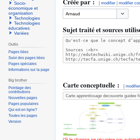
Créée par :
[
modifier
|
modifier co
Socio-
économique et
organisation
Technologies
Basculer l
Technologies
Sujet traité et sources utilis
éducatives
Variées
Outils
Pages liées
Suivi des pages liées
Pages spéciales
Informations sur la page
Big brother
Carte conceptuelle :
[
modifie
Pointage des
contributions
Nouvelles pages
Pages populaires
Qui est en ligne?
Toutes les pages
Version
(Si le champs ne récupère par automati