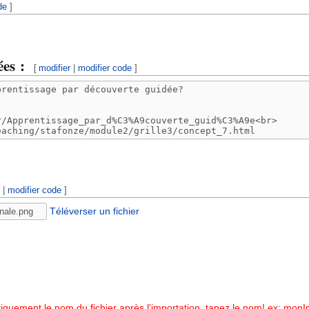
de
]
es options
ées :
[
modifier
|
modifier code
]
r
|
modifier code
]
Téléverser un fichier
quement le nom du fichier après l'importation, tapez le nom! ex: mon