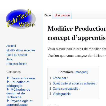
Page
Discussion
Modifier Production
concept d’apprentis
Accueil
Aller
Aller
Vous n’avez pas le droit de modifier cet
Modifications récentes
à
à
Page au hasard
L’action que vous essayez de réaliser n
la
la
Aide
Règles d'édition
navigation
recherche
Catégories
Sommaire
1
Créée par :
Cours et travaux
Education et
2
Sujet traité et sources utilisées :
pédagogie
3
Carte conceptuelle :
Méthodes de
design et de
4
Vidéographie
recherche
Psychologie et
apprentissage