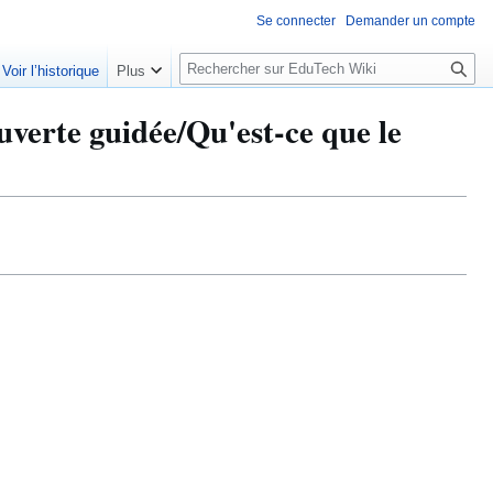
Se connecter
Demander un compte
R
Voir l’historique
Plus
e
c
uverte guidée/Qu'est-ce que le
h
e
r
c
h
e
r