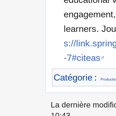
engagement, 
learners. Jo
s://link.spr
-7#citeas
Catégorie
:
Productio
La dernière modific
10:43.