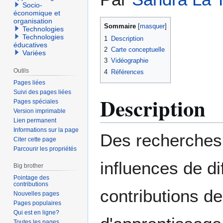
à
à
Socio-
la
la
économique et
organisation
navigation
recherche
Sommaire
Technologies
Technologies
1
Description
éducatives
2
Carte conceptuelle
Variées
3
Vidéographie
Outils
4
Références
Pages liées
Suivi des pages liées
Description
Pages spéciales
Version imprimable
Lien permanent
Informations sur la page
Des recherches 
Citer cette page
Parcourir les propriétés
influences de di
Big brother
Pointage des
contributions
contributions d
Nouvelles pages
Pages populaires
Qui est en ligne?
Toutes les pages