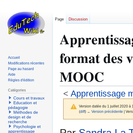
Page
Discussion
Apprentissa
format des v
Accueil
Modifications récentes
MOOC
Page au hasard
Aide
Règles d'édition
Catégories
<
Apprentissage m
Cours et travaux
Education et
Version datée du 1 juillet 2020 à
pédagogie
(
diff
)
← Version précédente
| Vers
Méthodes de
design et de
recherche
Psychologie et
Aller
Aller
Par
Sandra La T
apprentissage