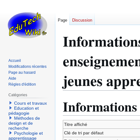
Page
Discussion
Informations
enseignemen
Accueil
Modifications récentes
jeunes appr
Page au hasard
Aide
Règles d'édition
Catégories
Informations
Aller
Aller
Cours et travaux
à
à
Education et
pédagogie
la
la
Méthodes de
navigation
recherche
design et de
Titre affiché
recherche
Clé de tri par défaut
Psychologie et
apprentissage