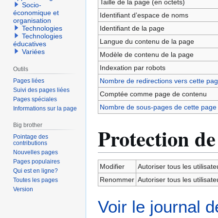
Taille de la page (en octets)
Socio-
économique et
Identifiant dʼespace de noms
organisation
Identifiant de la page
Technologies
Technologies
Langue du contenu de la page
éducatives
Variées
Modèle de contenu de la page
Indexation par robots
Outils
Nombre de redirections vers cette pa
Pages liées
Suivi des pages liées
Comptée comme page de contenu
Pages spéciales
Nombre de sous-pages de cette page
Informations sur la page
Big brother
Protection de
Pointage des
contributions
Nouvelles pages
Pages populaires
Modifier
Autoriser tous les utilisateu
Qui est en ligne?
Renommer
Autoriser tous les utilisateu
Toutes les pages
Version
Voir le journal 