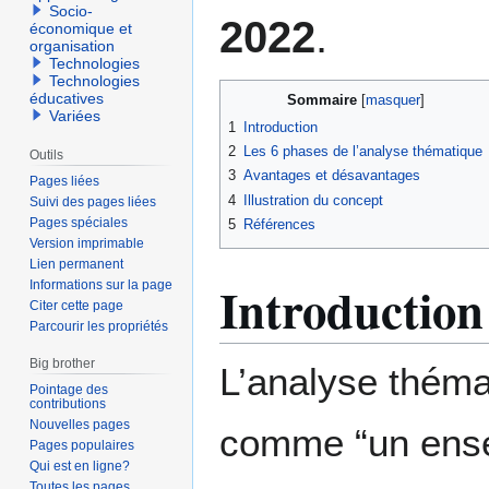
Socio-
2022
.
économique et
organisation
Technologies
Technologies
éducatives
Sommaire
Variées
1
Introduction
2
Les 6 phases de l’analyse thématique
Outils
3
Avantages et désavantages
Pages liées
4
Illustration du concept
Suivi des pages liées
Pages spéciales
5
Références
Version imprimable
Lien permanent
Introduction
Informations sur la page
Citer cette page
Parcourir les propriétés
Big brother
L’analyse thémat
Pointage des
contributions
Nouvelles pages
comme “un ense
Pages populaires
Qui est en ligne?
Toutes les pages