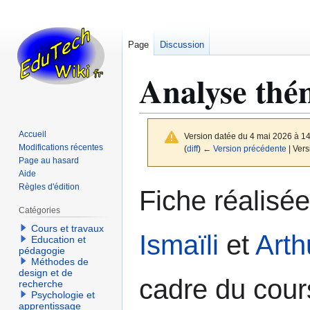
Page
Discussion
Analyse thé
Accueil
Version datée du 4 mai 2026 à 1
Modifications récentes
(
diff
)
← Version précédente
| Vers
Page au hasard
Aide
Aller
Aller
Règles d'édition
Fiche réalisé
à
à
Catégories
la
la
Cours et travaux
navigation
recherche
Ismaïli
et
Art
Education et
pédagogie
Méthodes de
design et de
cadre du cou
recherche
Psychologie et
apprentissage