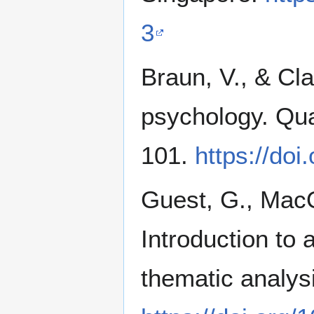
3
Braun, V., & Cla
psychology. Qual
101.
https://do
Guest, G., MacQ
Introduction to 
thematic analysi