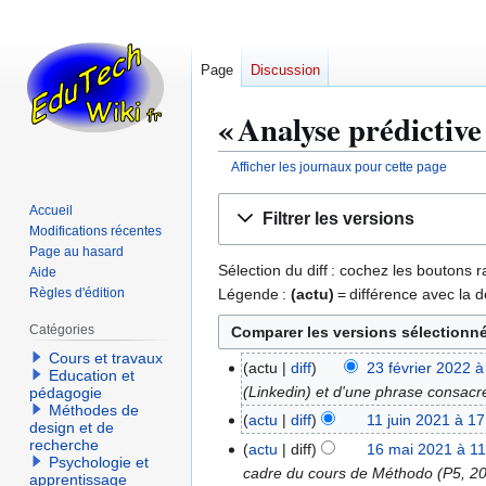
Page
Discussion
« Analyse prédictive 
Afficher les journaux pour cette page
Aller
Aller
Accueil
Filtrer les versions
à
à
Modifications récentes
la
la
Page au hasard
Sélection du diff : cochez les boutons
Aide
navigation
recherche
Légende :
(actu)
= différence avec la d
Règles d'édition
Catégories
Cours et travaux
actu
diff
23 février 2022 à
2
Education et
(Linkedin) et d'une phrase consacr
pédagogie
3
Méthodes de
f
actu
diff
11 juin 2021 à 1
1
design et de
é
recherche
1
actu
diff
16 mai 2021 à 11
1
Psychologie et
v
j
cadre du cours de Méthodo (P5, 2
6
apprentissage