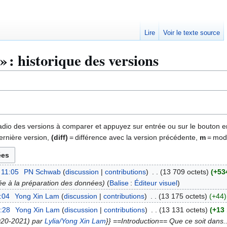
Lire
Voir le texte source
» : historique des versions
 radio des versions à comparer et appuyez sur entrée ou sur le bouton e
ernière version,
(diff)
= différence avec la version précédente,
m
= modi
 11:05
PN Schwab
discussion
contributions
13 709 octets
+53
ée à la préparation des données
Balise
:
Éditeur visuel
7:04
Yong Xin Lam
discussion
contributions
13 175 octets
+44
:28
Yong Xin Lam
discussion
contributions
13 131 octets
+13
020-2021) par
Lylia/Yong Xin Lam
}} ==Introduction== Que ce soit dans..