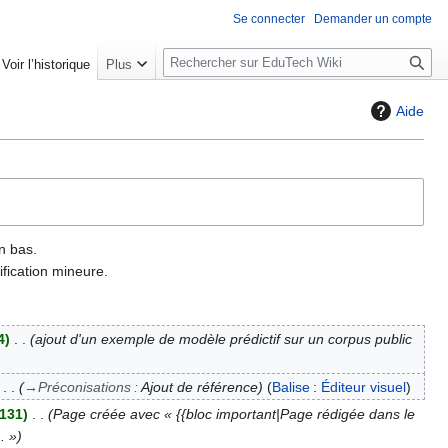
Se connecter
Demander un compte
R
Voir l’historique
Plus
e
c
Aide
h
e
r
c
h
e
n bas.
r
fication mineure.
4
ajout d'un exemple de modèle prédictif sur un corpus public
→
Préconisations
:
Ajout de référence
Balise
:
Éditeur visuel
 131
Page créée avec « {{bloc important|Page rédigée dans le
. »