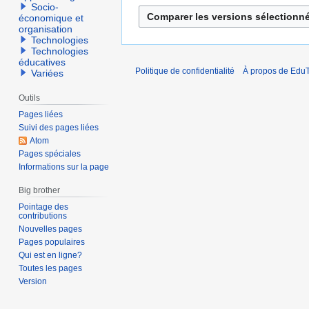
r
u
Socio-
m
i
économique et
i
a
organisation
e
n
i
Technologies
r
2
Technologies
2
éducatives
2
0
0
Politique de confidentialité
À propos de EduT
Variées
0
2
2
2
1
Outils
1
2
Pages liées
Suivi des pages liées
Atom
Pages spéciales
Informations sur la page
Big brother
Pointage des
contributions
Nouvelles pages
Pages populaires
Qui est en ligne?
Toutes les pages
Version