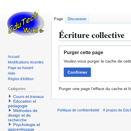
Page
Discussion
Écriture collective
Aller
Aller
Purger cette page
à
à
Accueil
Voulez-vous purger le cache de cett
la
la
Modifications récentes
navigation
recherche
Page au hasard
Confirmer
Aide
Règles d'édition
Purger une page l’efface du cache et fo
Catégories
Cours et travaux
Education et
pédagogie
Méthodes de
Politique de confidentialité
À propos de EduT
design et de
recherche
Psychologie et
apprentissage